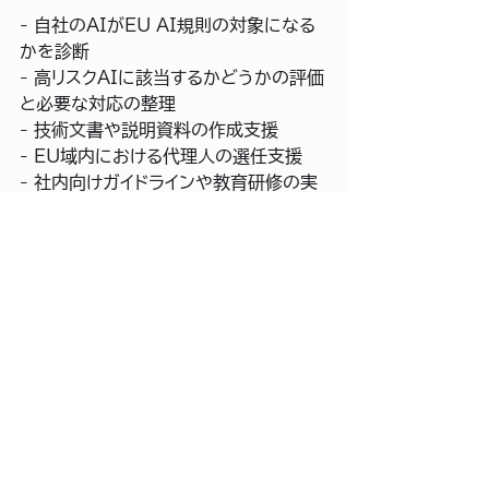
- 自社のAIがEU AI規則の対象になる
かを診断  
- 高リスクAIに該当するかどうかの評価
と必要な対応の整理  
- 技術文書や説明資料の作成支援  
- EU域内における代理人の選任支援  
- 社内向けガイドラインや教育研修の実
施　など
はじめてEU AI ACTに対応する企業に
とって、専門家の力を借りることでリスク
を減らし、必要以上の手間やコストを避
けることができます。
まとめ：早めの確認と準備
が将来のリスク回避につな
がる