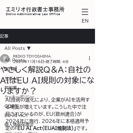
エミリオ行政書士事務所
Emilio
Administrative Law Office
EN
記事
All Posts
REIKO TOYOSHIMA
All Posts
2025年11月16日
読了時間: 4分
やさしく解説Q＆A：自社の
著作権
AIはEU AI規則の対象にな
生成AI
契約書
りますか？
クッキーポリシー
AI技術の進化により、企業がAIを活用す
GDPR
る場面が増えています。こうした中で注
目されているのが、EU（欧州連合）が
EU AI ACT
2024年に施行、2026年に本格適用予
個人情報保護法
定
の
「EU AI Act（EUAI規制法）」
です。