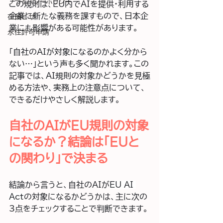
プライバシーポリシー
この規則は、EU内でAIを提供・利用する
企業に新たな義務を課すもので、日本企
在留ビザ
業にも影響がある可能性があります。
永住許可申請
「自社のAIが対象になるのかよく分から
ない…」という声も多く聞かれます。この
記事では、AI規則の対象かどうかを見極
める方法や、実務上の注意点について、
できるだけやさしく解説します。
自社のAIがEU規則の対象
になるか？結論は「EUと
の関わり」で決まる
結論から言うと、自社のAIが
EU AI 
Act
の対象になるかどうかは、主に次の
3点をチェックすることで判断できます。