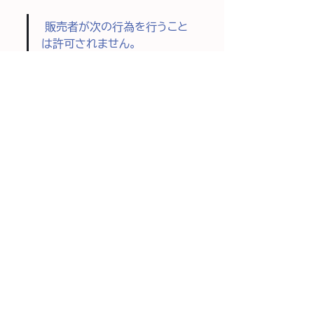
 販売者が次の行為を行うこと
は許可されません。
実体験に基づいていないコンテ
ンツの投稿を募ったり促したり
する行為。
レビューの投稿や否定的なレビ
ューの修正または削除と引き換
えに、インセンティブ（金銭的報
酬、割引、無料の商品やサービ
スなど）を提供する行為。
顧客からの否定的なクチコミの
投稿を妨げたり禁止したり、肯
定的なクチコミを選択的に募っ
たりする行為。
競合他社のお店や場所につい
て、その企業や商品の評判を傷