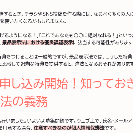
催するとき、チラシやSNS投稿を作る際には、なるべく多くの人
を使いたくなるかもしれません。
稼げるようになる！」「これであなたも〇〇に絶対なれる！」とい
、
景品表示法における優良誤認表示
に該当する可能性があります
特典をつけることは一般的ですが、景品表示法では、こうした特
と比較して過剰な特典を提供すると、違法となるおそれがあります
申し込み開始！知ってお
護法の義務
も行いました。いよいよ募集開始です。ウェブ上で、氏名・メールア
を用意する場合、
注
意すべきなのが個人情報保護法
です。